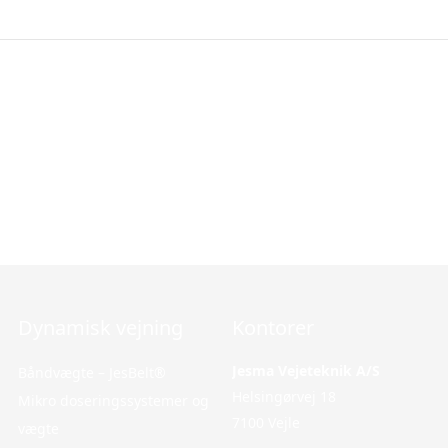
Dynamisk vejning
Navigation
Kontorer
Jesma Vejeteknik A/S
Båndvægte – JesBelt®
Hjem
Helsingørvej 18
Mikro doseringssystemer og
Service
7100 Vejle
vægte
Kontakt