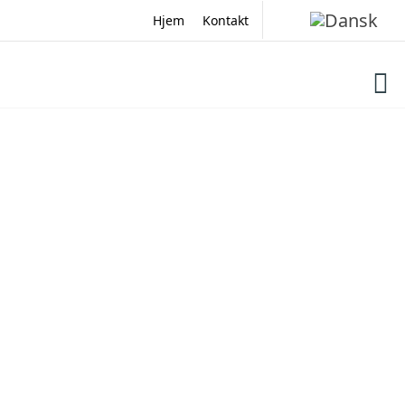
Hop
Hjem
Kontakt
til
indholdet
Biomasse