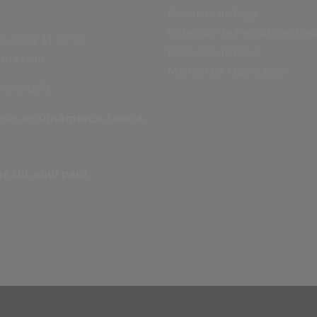
Básculas de flujo
Sistemas de Perdida en Pes
9 23 64 41 88 99
Básculas de tolva
sma.com
Manejo de Maxi sacos
19434273
inas en
Dinamarca
,
Suecia
a clic aquí para
s