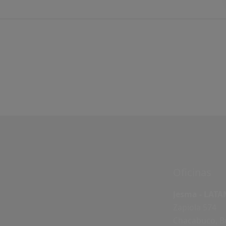
Oficinas
Jesma - LATAM
Zapiola 574
Chacabuco, B