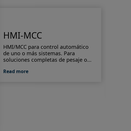
HMI-MCC
IT
HMI/MCC para control automático
de uno o más sistemas. Para
Termi
soluciones completas de pesaje o...
siste
IT200
Read more
homol
Read