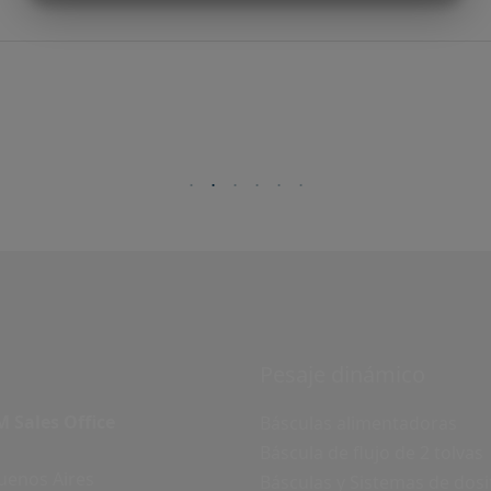
MARKETING
STATISTIK
Pesaje dinámico
 Sales Office
Básculas alimentadoras
Báscula de flujo de 2 tolvas
uenos Aires
Básculas y Sistemas de dosi