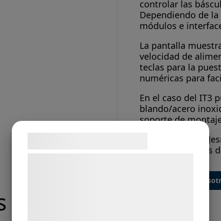
controlar las báscu
Dependiendo de la 
módulos e interfac
La pantalla muestr
velocidad de alimen
teclas para la puest
numéricas para faci
En el caso del IT3
blando/acero inoxi
soporte de montaj
IT3 BW/BELT de Jes
Samtykke til cookies
pesaje y básculas 
no aprobados).
Vi og vores samarbejdspartnere bruger
teknologier, herunder cookies, til at
Contacta con nosot
indsamle oplysninger om dig til forskellige
s
formål, herunder: Tilpasning af annoncering,
bedre brugeroplevelse, funktionalitet,