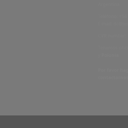
Argentina
Teléfono:
+54 
E-mail:
dc@je
CVR number: 
Tenemos ofic
y
Polonia
Por favor hag
contactarno