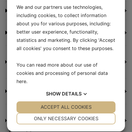
We and our partners use technologies,
+
¿Cómo funciona una báscula de tolva?
including cookies, to collect information
about you for various purposes, including:
¿Qué tan precisa es una báscula de
+
better user experience, functionality,
tolva?
statistics and marketing. By clicking 'Accept
all cookies' you consent to these purposes.
¿Cuál es la diferencia entre una
+
báscula de tolva simple y una de tolva
You can read more about our use of
doble?
cookies and processing of personal data
here
.
¿Cuándo debo elegir una báscula de
+
SHOW
DETAILS
tolva doble en lugar de una básica?
YES
ACCEPT ALL COOKIES
NO
YES
NO
¿Qué tamaños de lotes y capacidades
NECESSARY
PREFERENCES
ONLY NECESSARY COOKIES
+
están disponibles para las básculas
JesHopper?
YES
NO
YES
NO