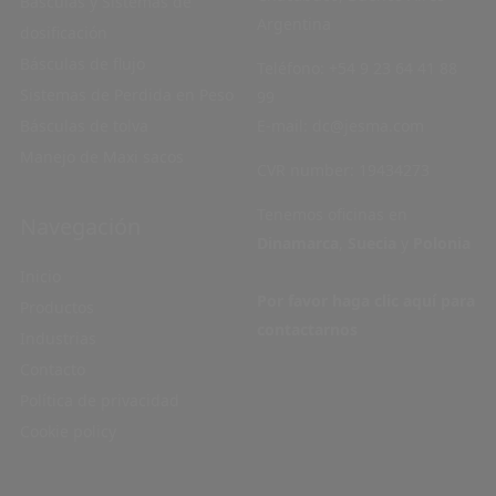
Básculas y Sistemas de
Argentina
dosificación
Básculas de flujo
Teléfono:
+54 9 23 64 41 88
Sistemas de Perdida en Peso
99
Básculas de tolva
E-mail:
dc@jesma.com
Manejo de Maxi sacos
CVR number: 19434273
Tenemos oficinas en
Navegación
Dinamarca
,
Suecia
y
Polonia
Inicio
Por favor haga clic aquí para
Productos
contactarnos
Industrias
Contacto
Política de privacidad
Cookie policy