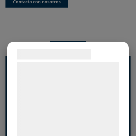
Contacta con nosotros
Más detalles
Samtykke til cookies
Vi og vores samarbejdspartnere bruger
Folleto
teknologier, herunder cookies, til at
Bascula de cinta
indsamle oplysninger om dig til forskellige
formål, herunder: Tilpasning af annoncering,
Recommended control systems:
bedre brugeroplevelse, funktionalitet,
Referencias
statistik og marketing. Disse oplysninger
kan blive delt med annoncerings- og
Soluciones alternativas
analysepartnere, som kan kombinere dem
Rodillo soltero
med data, du tidligere har givet dem eller