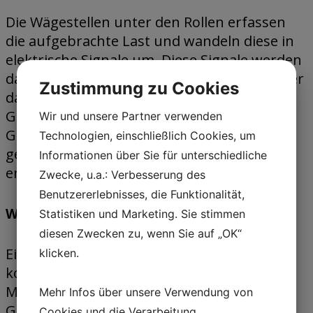
Die Wägestellen unter den Rollen erfassen
die aufgebrachte Last und wandeln diese in
elektrische Signale um. Diese Signale werden
dann an einen Mikroprozessor gesendet, der
Zustimmung zu Cookies
das Gewicht des Materials berechnet.
Gleichzeitig misst der Tachometer die
Wir und unsere Partner verwenden
Geschwindigkeit des Förderbands, was eine
Technologien, einschließlich Cookies, um
genaue Berechnung des Materialflusses
Informationen über Sie für unterschiedliche
ermöglicht.
Zwecke, u.a.: Verbesserung des
Benutzererlebnisses, die Funktionalität,
Was ist eine Förderbandwaage?
Statistiken und Marketing. Sie stimmen
diesen Zwecken zu, wenn Sie auf „OK“
Eine Förderbandwaage ist ein Gerät zur
klicken.
kontinuierlichen Messung des
Materialgewichts auf einem Förderband. Im
Mehr Infos über unsere Verwendung von
Gegensatz zu statischen Waagen, die das
Cookies und die Verarbeitung