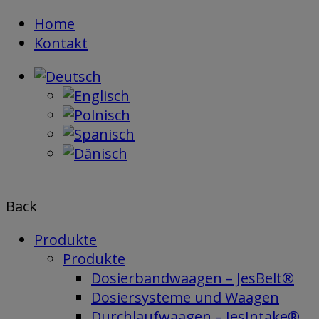
Skip
Home
to
Kontakt
content
Back
Produkte
Produkte
Dosierbandwaagen – JesBelt®
Dosiersysteme und Waagen
Durchlaufwaagen – JesIntake®