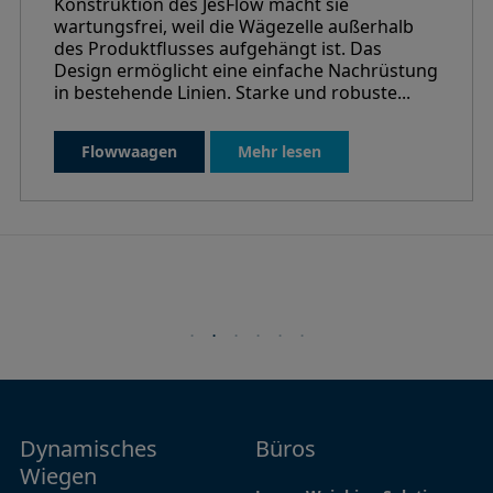
Konstruktion des JesFlow macht sie
wartungsfrei, weil die Wägezelle außerhalb
des Produktflusses aufgehängt ist. Das
Design ermöglicht eine einfache Nachrüstung
in bestehende Linien. Starke und robuste...
Flowwaagen
Mehr lesen
Dynamisches
Navigation
Büros
Wiegen