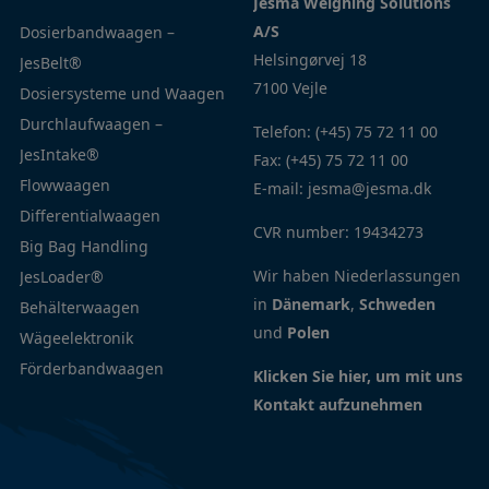
Jesma Weighing Solutions
Home
A/S
Dosierbandwaagen –
Service
Helsingørvej 18
JesBelt®
Kontakt
7100 Vejle
Dosiersysteme und Waagen
Artikel
Durchlaufwaagen –
Telefon:
(+45) 75 72 11 00
JesIntake®
Fax:
(+45) 75 72 11 00
Flowwaagen
E-mail:
jesma@jesma.dk
Differentialwaagen
CVR number: 19434273
Big Bag Handling
Wir haben Niederlassungen
JesLoader®
in
Dänemark
,
Schweden
Behälterwaagen
und
Polen
Wägeelektronik
Förderbandwaagen
Klicken Sie hier, um mit uns
Kontakt aufzunehmen