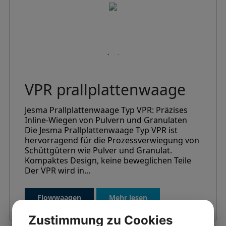
VPR prallplattenwaage
Jesma Prallplattenwaage Typ VPR: Präzises
Inline-Wiegen von Pulvern und Granulaten
Die Jesma Prallplattenwaage Typ VPR ist
hervorragend für die Prozessverwiegung von
Schüttgütern wie Pulver und Granulat.
Kompaktes Design, keine beweglichen Teile
Der VPR wird in...
Flowwaagen
Mehr lesen
Zustimmung zu Cookies