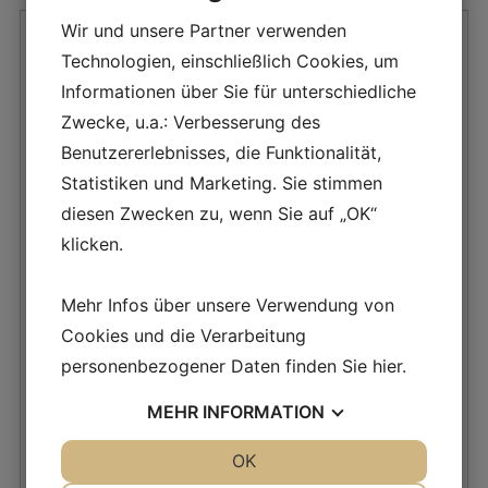
Wir und unsere Partner verwenden
Technologien, einschließlich Cookies, um
Informationen über Sie für unterschiedliche
Zwecke, u.a.: Verbesserung des
Benutzererlebnisses, die Funktionalität,
Statistiken und Marketing. Sie stimmen
diesen Zwecken zu, wenn Sie auf „OK“
klicken.
JesImpact
Mehr Infos über unsere Verwendung von
Cookies und die Verarbeitung
JesImpact: Präzision und Haltbarkeit
JesImpact basiert auf einer hochpräzisen
personenbezogener Daten finden Sie
hier
.
Wägezelle, die von der mechanischen
Struktur isoliert ist. Dadurch ist die Waage
MEHR
INFORMATION
frei von beweglichen Teilen und verlängert so
die Lebensdauer der Ausrüstung. JesImpact
JA
NEIN
OK
JA
NEIN
ist mit...