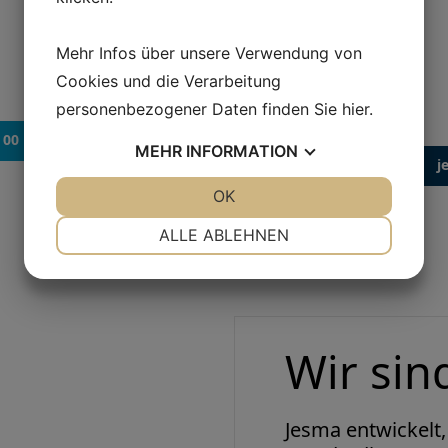
 helfen?
Sie 
Mehr Infos über unsere Verwendung von
em Jesma Mitarbeiter
Schicken Sie uns ei
Cookies und die Verarbeitung
er brauchen
Dosierlösung, und l
personenbezogener Daten finden Sie
hier
.
Exp
 00
MEHR
INFORMATION
j
JA
NEIN
OK
JA
NEIN
NOTWENDIG
PRÄFERENZEN
ALLE ABLEHNEN
JA
NEIN
JA
NEIN
MARKETING
STATISTIKEN
Wir sin
Jesma entwickelt, 