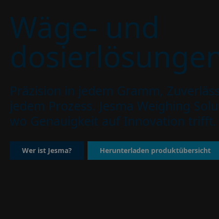
Wäge- und
dosierlösunge
Präzision in jedem Gramm, Zuverlässi
jedem Prozess. Jesma Weighing Solu
wo Genauigkeit auf Innovation trifft.
Wer ist Jesma?
Herunterladen produktübersicht