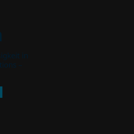
n
gkeit in
tions –