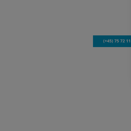
Wie können wir
Persönliche Beratung von ein
Haben Sie Fragen od
(+45) 75 72 11