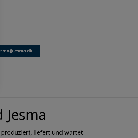
ein Angebot?
ne Anfrage für eine Wäge- oder
assen Sie sich kompetent von
erten beraten
esma@jesma.dk
d Jesma
produziert, liefert und wartet