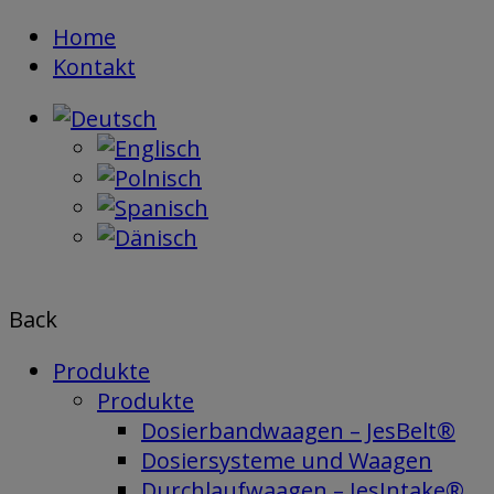
Skip
Home
to
Kontakt
content
Back
Produkte
Produkte
Dosierbandwaagen – JesBelt®
Dosiersysteme und Waagen
Durchlaufwaagen – JesIntake®