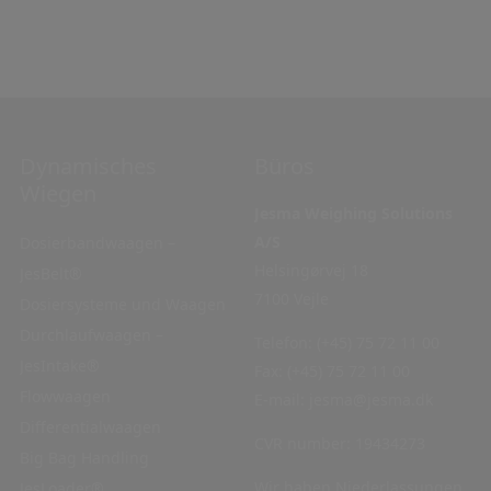
Dynamisches
Navigation
Büros
Wiegen
Jesma Weighing Solutions
Home
A/S
Dosierbandwaagen –
Service
Helsingørvej 18
JesBelt®
Kontakt
7100 Vejle
Dosiersysteme und Waagen
Artikel
Durchlaufwaagen –
Telefon:
(+45) 75 72 11 00
JesIntake®
Fax:
(+45) 75 72 11 00
Flowwaagen
E-mail:
jesma@jesma.dk
Differentialwaagen
CVR number: 19434273
Big Bag Handling
Wir haben Niederlassungen
JesLoader®