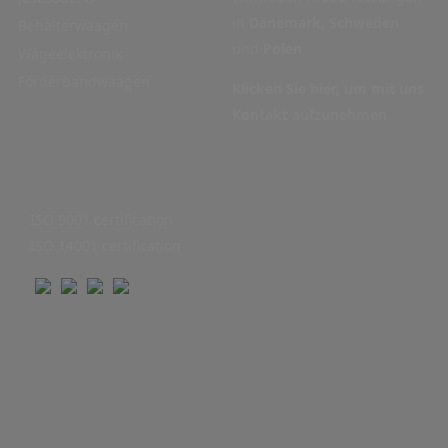
in
Dänemark
,
Schweden
Behälterwaagen
und
Polen
Wägeelektronik
Förderbandwaagen
Klicken Sie hier, um mit uns
Kontakt aufzunehmen
ISO 9001 certification
ISO 14001 certification