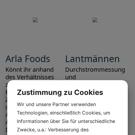
Arla Foods
Lantmännen
Könnt ihr anhand
Durchstrommessung
des Verhältnisses
und
zwischen
Zusatzstoffdosierung,
Zustimmung zu Cookies
Produktstrom und
eine Lösung mit zwei
Zusatzstoffen genau
Waagen
Wir und unsere Partner verwenden
dosieren? Die
Lantmännen, ein
Technologien, einschließlich Cookies, um
Antwort lautet JA!
führendes
Informationen über Sie für unterschiedliche
Arla Foods, Samden
Unternehmen in den
Dänemark, musste
Bereichen
Zwecke, u.a.: Verbesserung des