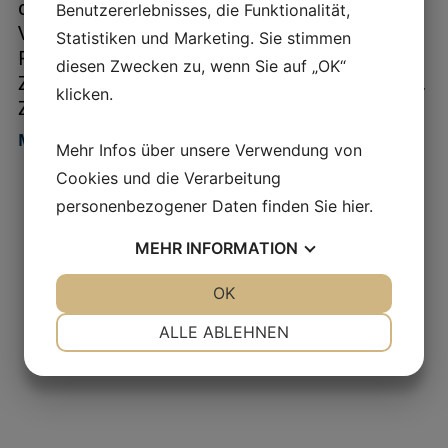
die Genauigkeit im
Landwirtschaft,
Benutzererlebnisses, die Funktionalität,
Verhältnis zwischen
Maschinen,
Statistiken und Marketing. Sie stimmen
Produktstrom und
Bioenergie und
diesen Zwecken zu, wenn Sie auf „OK“
Zugabe von
Lebensmittelprodukte,
klicken.
Zusatzstoffen...
musste den
Durchstrom in seiner
MEHR LESEN
Mehr Infos über unsere Verwendung von
Mehlproduktion
Cookies und die Verarbeitung
messen und
gleichzeitig einen...
personenbezogener Daten finden Sie
hier
.
MEHR LESEN
MEHR
INFORMATION
JA
NEIN
OK
JA
NEIN
NOTWENDIG
PRÄFERENZEN
ALLE ABLEHNEN
JA
NEIN
JA
NEIN
MARKETING
STATISTIKEN