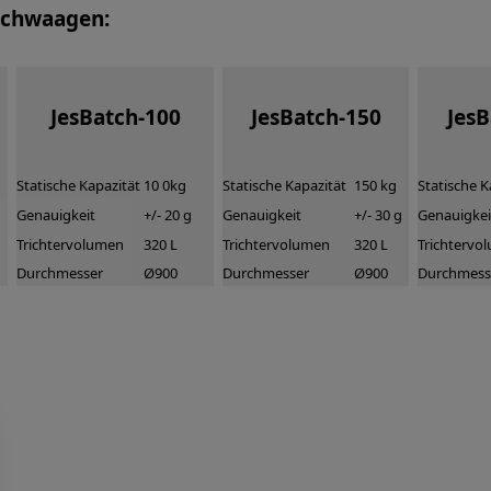
tchwaagen:
JesBatch-100
JesBatch-150
Jes
Statische Kapazität
10 0kg
Statische Kapazität
150 kg
Statische K
Genauigkeit
+/- 20 g
Genauigkeit
+/- 30 g
Genauigkei
Trichtervolumen
320 L
Trichtervolumen
320 L
Trichtervo
Durchmesser
Ø900
Durchmesser
Ø900
Durchmess