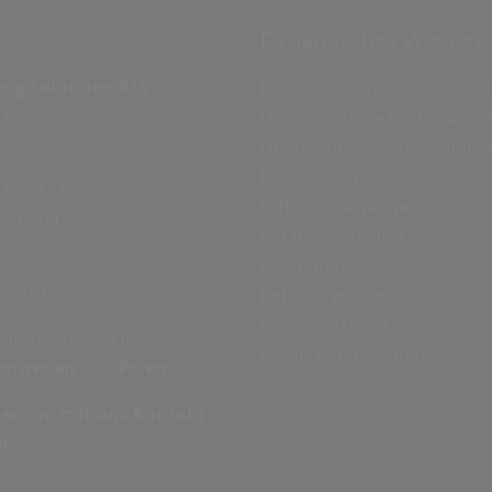
Dynamisches Wiegen
ng Solutions A/S
Dosierbandwaagen – JesBe
18
Dosiersysteme und Waage
Durchlaufwaagen – JesInta
Flowwaagen
 75 72 11 00
Differentialwaagen
72 11 00
Big Bag Handling
@jesma.dk
JesLoader®
19434273
Behälterwaagen
Wägeelektronik
ederlassungen in
Förderbandwaagen
chweden
und
Polen
hier, um mit uns Kontakt
n