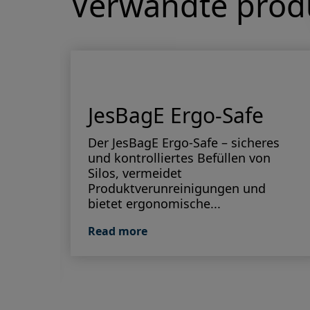
Verwandte prod
JesBagE Ergo-Safe
Der JesBagE Ergo-Safe – sicheres
und kontrolliertes Befüllen von
r
Silos, vermeidet
a’s
Produktverunreinigungen und
eine
bietet ergonomische...
Read more