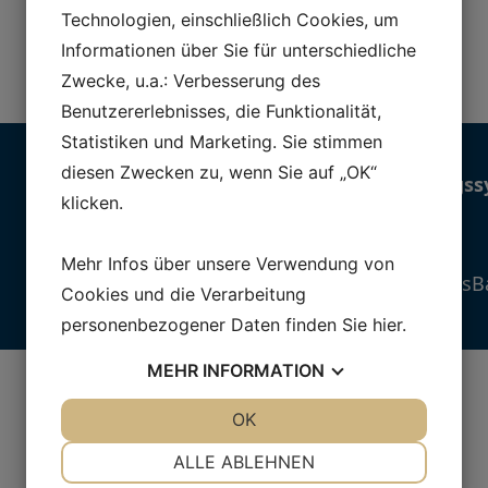
Technologien, einschließlich Cookies, um
Informationen über Sie für unterschiedliche
Zwecke, u.a.: Verbesserung des
Mehr details
Benutzererlebnisses, die Funktionalität,
Statistiken und Marketing. Sie stimmen
diesen Zwecken zu, wenn Sie auf „OK“
Empfohlene Steuerungss
klicken.
Alternativlösungen:
Dosiersysteme
Mehr Infos über unsere Verwendung von
Nano Dosierwaagen – JesBa
Cookies und die Verarbeitung
personenbezogener Daten finden Sie
hier
.
MEHR
INFORMATION
JA
NEIN
OK
JA
NEIN
NOTWENDIG
PRÄFERENZEN
ALLE ABLEHNEN