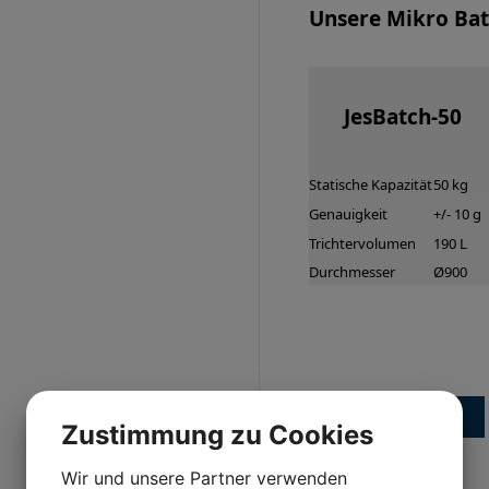
Unsere Mikro Ba
JesBatch-50
Statische Kapazität
50 kg
Genauigkeit
+/- 10 g
Trichtervolumen
190 L
Durchmesser
Ø900
Kontaktiere uns
Zustimmung zu Cookies
Wir und unsere Partner verwenden