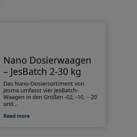
Nano Dosierwaagen
Do
– JesBatch 2-30 kg
Hochp
optim
Das Nano-Dosiersortiment von
Dosie
Jesma umfasst vier JesBatch-
präzi
Waagen in den Größen -02, -10, – 20
Dosie
und...
Read
Read more