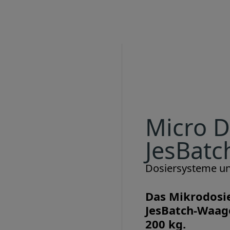
Micro 
JesBatc
Dosiersysteme u
Das Mikrodosi
JesBatch-Waage
200 kg.