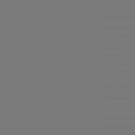
Büros
Jesma Weighi
Helsingørvej 
7100 Vejle
Telefon:
(+45)
Fax:
(+45) 75 
E-mail:
jesma
CVR number: 
Wir haben Ni
Dänemark
,
S
Klicken Sie 
aufzunehme