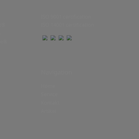
ISO 9001 certification
lt®
ISO 14001 certification
n
ke®
Navigation
Home
Service
Kontakt
Artikel