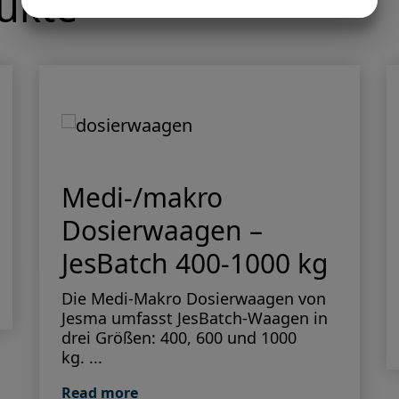
ukte
JA
NEIN
JA
NEIN
MARKETING
STATISTIKEN
Medi-/makro
Dosierwaagen –
JesBatch 400-1000 kg
Die Medi-Makro Dosierwaagen von
Jesma umfasst JesBatch-Waagen in
drei Größen: 400, 600 und 1000
kg. ...
Read more