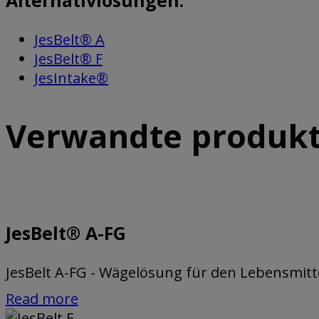
JesBelt® A
JesBelt® F
JesIntake®
Verwandte produk
JesBelt® A-FG
JesBelt A-FG - Wägelösung für den Lebensmittelb
Read more