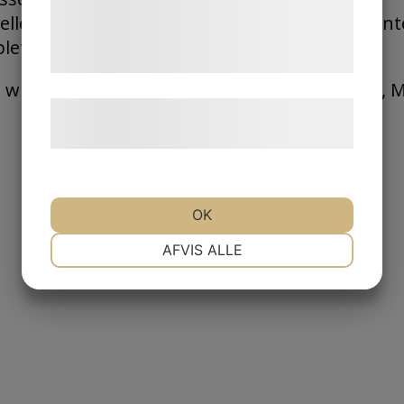
de har indsamlet gennem din brug af deres
len, dass der Materialfluss mit einer konstante
tjenester. Ved at klikke på 'OK' giver du
letter Jesma MCC/OCC-Steuereinheit.
samtykke til disse formål.
e wie Stroh, Papier, Fasern, Ersatzbrennstoffe, 
Læs mere om vores brug af cookies og
behandling af persondata
her
.
OK
NØDVENDIGE
PRÆFERENCER
AFVIS ALLE
MARKETING
STATISTIK