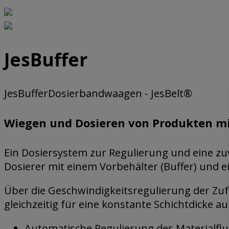
JesBuffer
JesBuffer
Dosierbandwaagen - JesBelt®
Wiegen und Dosieren von Produkten mit
Ein Dosiersystem zur Regulierung und eine zuv
Dosierer mit einem Vorbehälter (Buffer) und 
Über die Geschwindigkeitsregulierung der Zu
gleichzeitig für eine konstante Schichtdicke 
Automatische Regulierung des Materialflu