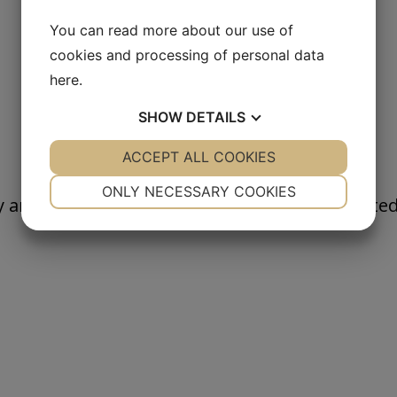
You can read more about our use of
cookies and processing of personal data
here
.
SHOW
DETAILS
YES
ACCEPT ALL COOKIES
NO
YES
NO
NECESSARY
PREFERENCES
ONLY NECESSARY COOKIES
 and all products are designed and constructed 
YES
NO
YES
NO
MARKETING
STATISTICS