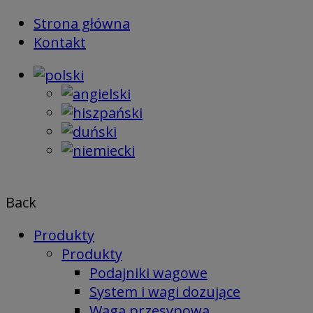
Skip
Strona główna
to
Kontakt
content
Back
Produkty
Produkty
Podajniki wagowe
System i wagi dozujące
Waga przesypowa