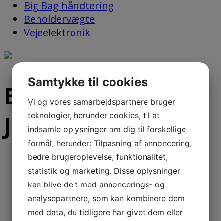
Big Bag håndtering
Beholdervægte
Vejeelektronik
Samtykke til cookies
Båndvægte -
Vi og vores samarbejdspartnere bruger
teknologier, herunder cookies, til at
JesBelt®
indsamle oplysninger om dig til forskellige
formål, herunder: Tilpasning af annoncering,
bedre brugeroplevelse, funktionalitet,
JesBelt®A
statistik og marketing. Disse oplysninger
JesBelt®S
kan blive delt med annoncerings- og
JesBelt®D
analysepartnere, som kan kombinere dem
JesBelt®F
med data, du tidligere har givet dem eller
JesBelt® Z