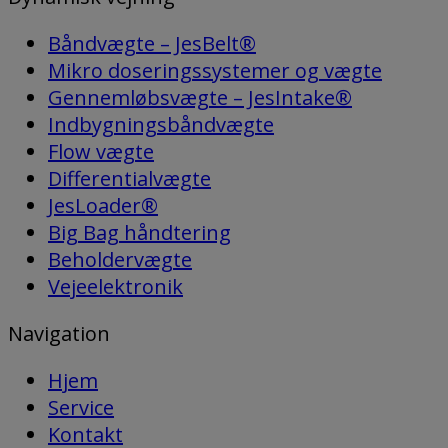
Båndvægte – JesBelt®
Mikro doseringssystemer og vægte
Gennemløbsvægte – JesIntake®
Indbygningsbåndvægte
Flow vægte
Differentialvægte
JesLoader®
Big Bag håndtering
Beholdervægte
Vejeelektronik
Navigation
Hjem
Service
Kontakt