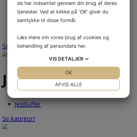
de har indsamlet gennem din brug af deres
JesBuffer
tjenester. Ved at klikke på 'OK' giver du
JesBelt® K
samtykke til disse formål.
JesBelt® A-FG
JesBelt® A-FG Flex
Læs mere om vores brug af cookies og
Se kategori
behandling af persondata
her
.
VIS
DETALJER
JA
NEJ
OK
JA
NEJ
JesBuffer
NØDVENDIGE
PRÆFERENCER
AFVIS ALLE
JA
NEJ
JA
NEJ
JesBuffer
MARKETING
STATISTIK
Se kategori