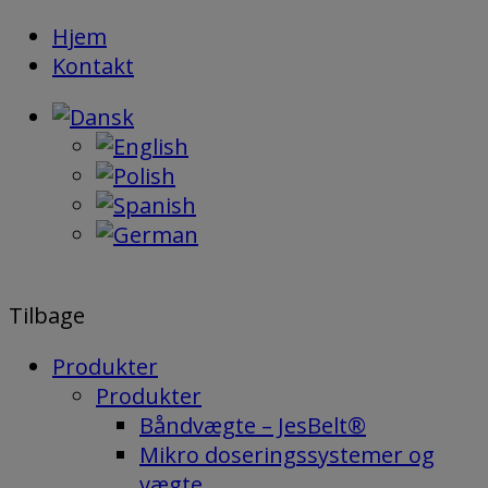
Hop
Hjem
til
Kontakt
indholdet
Tilbage
Produkter
Produkter
Båndvægte – JesBelt®
Mikro doseringssystemer og
vægte