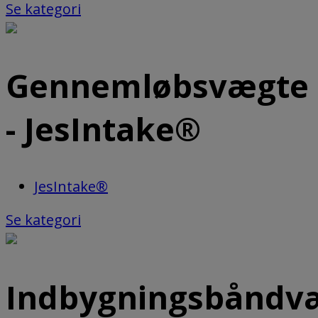
Se kategori
Gennemløbsvægte
- JesIntake®
JesIntake®
Se kategori
Indbygningsbåndv