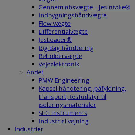
Gennemløbsvægte – JesIntake®
Indbygningsbåndvægte
Flow vægte
Differentialvægte
JesLoader®
Big Bag håndtering
Beholdervægte
Vejeelektronik
Andet
PMW Engineering
Kapsel håndtering, påfyldning,
transport, testudstyr til
isoleringsmaterialer
SEG Instruments
Industriel vejning
Industrier