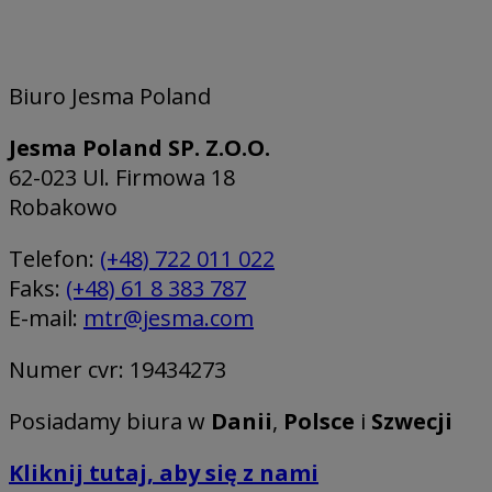
Biuro Jesma Poland
Jesma Poland SP. Z.O.O.
62-023 Ul. Firmowa 18
Robakowo
Telefon:
(+48) 722 011 022
Faks:
(+48) 61 8 383 787
E-mail:
mtr@jesma.com
Numer cvr: 19434273
Posiadamy biura w
Danii
,
Polsce
i
Szwecji
Kliknij tutaj, aby się z nami