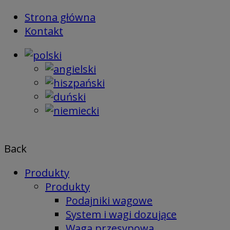
Skip
Strona główna
to
Kontakt
content
Back
Produkty
Produkty
Podajniki wagowe
System i wagi dozujące
Waga przesypowa