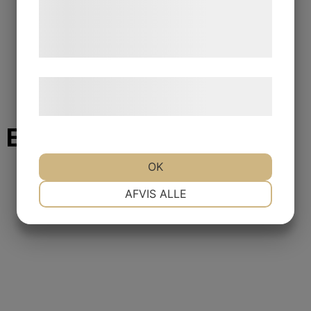
de har indsamlet gennem din brug af deres
tjenester. Ved at klikke på 'OK' giver du
samtykke til disse formål.
Læs mere om vores brug af cookies og
behandling af persondata
her
.
Engineering
OK
NØDVENDIGE
PRÆFERENCER
AFVIS ALLE
MARKETING
STATISTIK