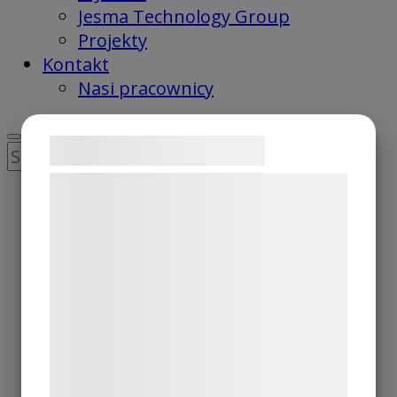
Jesma Technology Group
Projekty
Kontakt
Nasi pracownicy
Samtykke til cookies
Szukaj:
Vi og vores samarbejdspartnere bruger
teknologier, herunder cookies, til at
indsamle oplysninger om dig til forskellige
formål, herunder: Tilpasning af annoncering,
bedre brugeroplevelse, funktionalitet,
statistik og marketing. Disse oplysninger
kan blive delt med annoncerings- og
analysepartnere, som kan kombinere dem
med data, du tidligere har givet dem eller