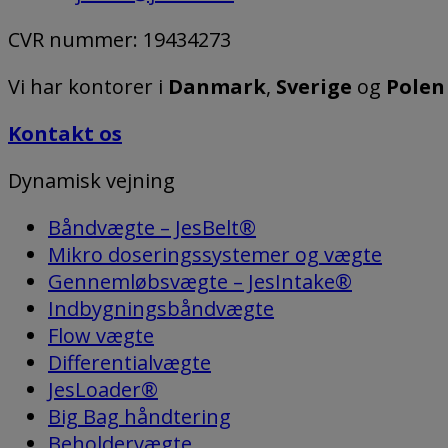
CVR nummer: 19434273
Vi har kontorer i
Danmark
,
Sverige
og
Pole
Kontakt os
Dynamisk vejning
Båndvægte – JesBelt®
Mikro doseringssystemer og vægte
Gennemløbsvægte – JesIntake®
Indbygningsbåndvægte
Flow vægte
Differentialvægte
JesLoader®
Big Bag håndtering
Beholdervægte