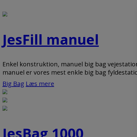
JesFill manuel
Enkel konstruktion, manuel big bag vejestatio
manuel er vores mest enkle big bag fyldestati
Big Bag
Læs mere
JesBag 1000