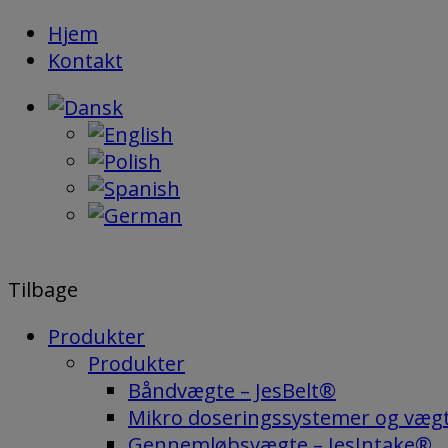
Hop
Hjem
til
Kontakt
indholdet
Tilbage
Produkter
Produkter
Båndvægte – JesBelt®
Mikro doseringssystemer og væg
Gennemløbsvægte – JesIntake®