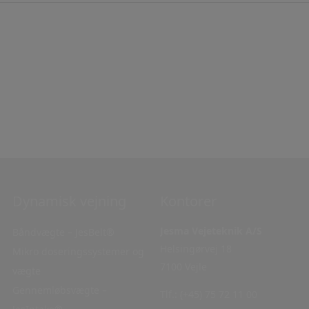
Dynamisk vejning
Navigation
Kontorer
Jesma Vejeteknik A/S
Båndvægte – JesBelt®
Hjem
Helsingørvej 18
Mikro doseringssystemer og
Service
7100 Vejle
vægte
Kontakt
Gennemløbsvægte –
Privatlivspolitik
Tlf.:
(+45) 75 72 11 00