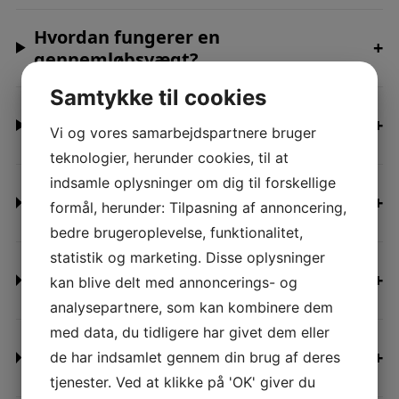
Hvordan fungerer en
+
gennemløbsvægt?
Samtykke til cookies
Hvor præcise er Jesma
+
Vi og vores samarbejdspartnere bruger
gennemløbsvægte?
teknologier, herunder cookies, til at
indsamle oplysninger om dig til forskellige
Hvad er forskellen på JesIntake® og
+
formål, herunder: Tilpasning af annoncering,
andre gennemløbsvægte?
bedre brugeroplevelse, funktionalitet,
statistik og marketing. Disse oplysninger
Hvilke materialer kan vejes med
+
kan blive delt med annoncerings- og
JesIntake® gennemløbsvægten?
analysepartnere, som kan kombinere dem
med data, du tidligere har givet dem eller
Hvordan bestemmes kapaciteten af
+
de har indsamlet gennem din brug af deres
JesIntake® gennemløbsvægte?
tjenester. Ved at klikke på 'OK' giver du