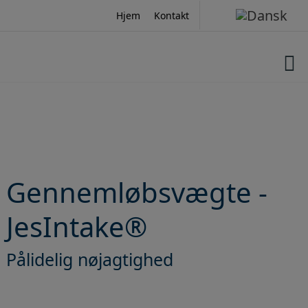
Hop
Hjem
Kontakt
til
indholdet
Gennemløbsvægte -
JesIntake®
Pålidelig nøjagtighed