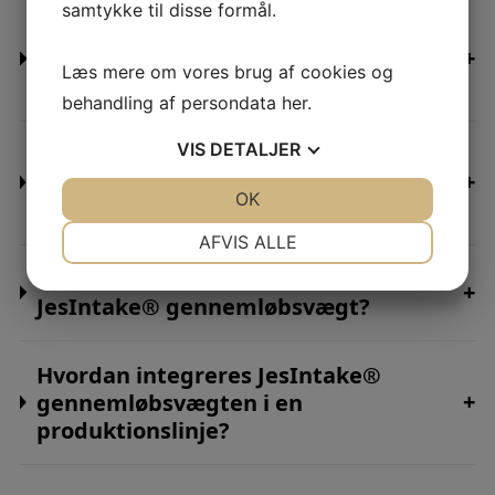
samtykke til disse formål.
Hvordan fungerer
+
genopfyldningsprocessen med
Læs mere om vores brug af cookies og
JesIntake®?
behandling af persondata
her
.
VIS
DETALJER
Kan Jesma gennemløbsvægte
+
håndtere vanskelige eller eksplosive
JA
NEJ
OK
JA
NEJ
materialer?
NØDVENDIGE
PRÆFERENCER
AFVIS ALLE
Hvad er den ideelle anvendelse for en
JA
NEJ
JA
NEJ
+
JesIntake® gennemløbsvægt?
MARKETING
STATISTIK
Hvordan integreres JesIntake®
+
gennemløbsvægten i en
produktionslinje?