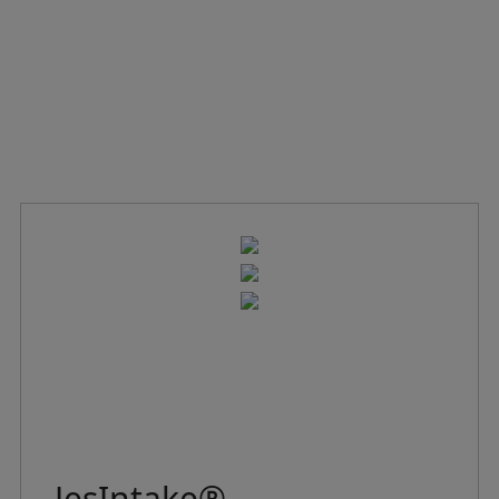
JesIntake®