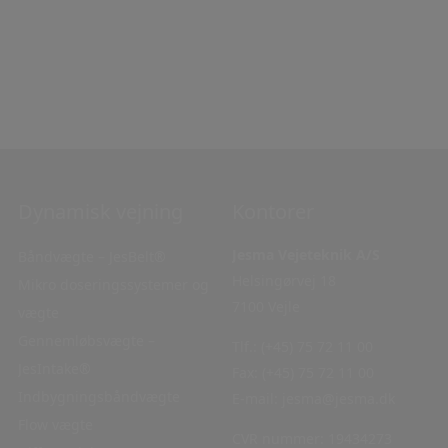
Dynamisk vejning
Navigation
Kontorer
Jesma Vejeteknik A/S
Båndvægte – JesBelt®
Hjem
Helsingørvej 18
Mikro doseringssystemer og
Service
7100 Vejle
vægte
Kontakt
Gennemløbsvægte –
Privatlivspolitik
Tlf.:
(+45) 75 72 11 00
JesIntake®
Cookie
Fax:
(+45) 75 72 11 00
Indbygningsbåndvægte
policy
E-mail:
jesma@jesma.dk
Flow vægte
CVR nummer: 19434273