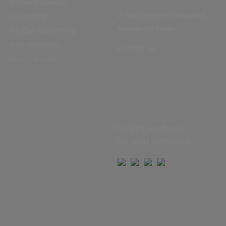
Differentialvægte
Vi har kontorer i
Danmark
,
JesLoader®
Sverige
og
Polen
Big Bag håndtering
Beholdervægte
Kontakt os
Vejeelektronik
ISO 9001 certification
ISO 14001 certification