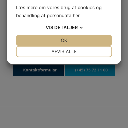
Læs mere om vores brug af cookies og
behandling af persondata
her
.
VIS
DETALJER
JA
NEJ
OK
JA
NEJ
Kontakt os for en uforpligtende snak om
NØDVENDIGE
PRÆFERENCER
AFVIS ALLE
dine servicebehov
JA
NEJ
JA
NEJ
MARKETING
STATISTIK
Kontaktformular
(+45) 75 72 11 00