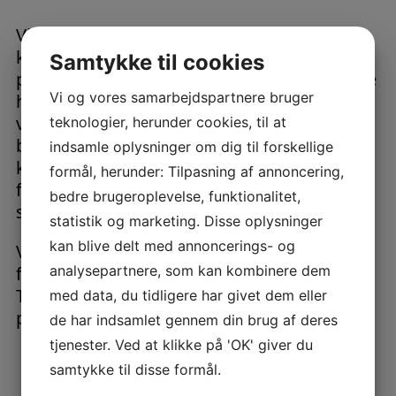
Vi hjælper dig med at leve op til nutidens
krav om nøjagtighed og gennemsigtighed i
Samtykke til cookies
produktionsprocessen. Det er vigtigt at tage
Vi og vores samarbejdspartnere bruger
højde for materiale (tilsætningsstof,
vitaminer, koncentrater…), der tilsættes en
teknologier, herunder cookies, til at
blanding, for at kunne opretholde ensartet
indsamle oplysninger om dig til forskellige
kvalitet og overholde industri- og
formål, herunder: Tilpasning af annoncering,
forbrugerstandarder for dokumentation og
bedre brugeroplevelse, funktionalitet,
sporbarhed.
statistik og marketing. Disse oplysninger
kan blive delt med annoncerings- og
Vi leverer udstyr til dosering og vejning af
analysepartnere, som kan kombinere dem
forblandinger, koncentrater, additiver…
Tilpasset til at passe til kravene i din
med data, du tidligere har givet dem eller
produktion.
de har indsamlet gennem din brug af deres
tjenester. Ved at klikke på 'OK' giver du
samtykke til disse formål.