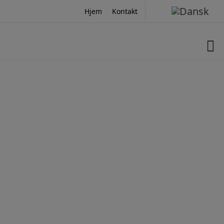
Hop
Hjem
Kontakt
til
indholdet
Stivelsesindustrien