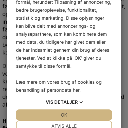
formål, herunder: Tilpasning af annoncering,
fødevarer til konsum, og hvor det er relevant,
bedre brugeroplevelse, funktionalitet,
også forarbejdning af dyrefoder. For at
statistik og marketing. Disse oplysninger
imødekomme efterspørgslen efter sikre
kan blive delt med annoncerings- og
fødevarer af høj kvalitet skal alle overflader,
analysepartnere, som kan kombinere dem
der kommer i kontakt med produktet,
med data, du tidligere har givet dem eller
beskyttes for at forhindre f.eks.
de har indsamlet gennem din brug af deres
kontaminering.
tjenester. Ved at klikke på 'OK' giver du
Du kan stole på, at Jesma leverer nøjagtige
samtykke til disse formål.
vejeløsninger af høj kvalitet, der opfylder
kravene til hygiejniske standarder og
Læs mere om vores brug af cookies og
reducerer risikoen for at skabe produkter,
behandling af persondata
her
.
der ikke opfylder specifikationerne, på grund
VIS
DETALJER
af fejl i vejeprocessen.
JA
NEJ
OK
JA
NEJ
Hvor bruger du vejning i
NØDVENDIGE
PRÆFERENCER
AFVIS ALLE