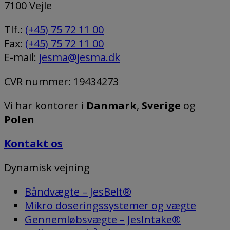
7100 Vejle
Tlf.:
(+45) 75 72 11 00
Fax:
(+45) 75 72 11 00
E-mail:
jesma@jesma.dk
CVR nummer: 19434273
Vi har kontorer i
Danmark
,
Sverige
og
Polen
Kontakt os
Dynamisk vejning
Båndvægte – JesBelt®
Mikro doseringssystemer og vægte
Gennemløbsvægte – JesIntake®