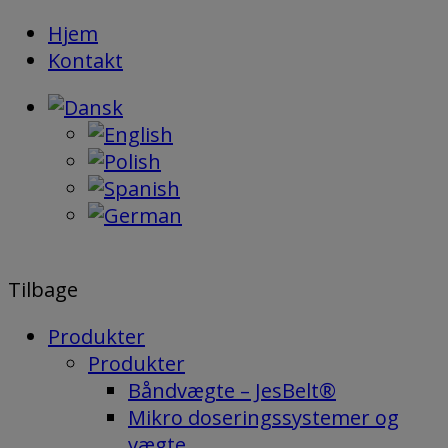
Hop
Hjem
til
Kontakt
indholdet
Tilbage
Produkter
Produkter
Båndvægte – JesBelt®
Mikro doseringssystemer og
vægte