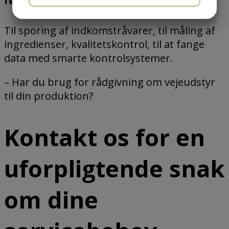
fødevareforarbejdning?
JA
NEJ
JA
NEJ
Til sporing af indkomstråvarer, til måling af
MARKETING
STATISTIK
ingredienser, kvalitetskontrol, til at fange
data med smarte kontrolsystemer.
– Har du brug for rådgivning om vejeudstyr
til din produktion?
Kontakt os for en
uforpligtende snak
om dine