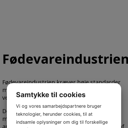
Fødevareindustrie
Fødevareindustrien kræver høje standarder
med hensyn til hygiejne og nøjagtighed i
Samtykke til cookies
vejeprocessen.
Vi og vores samarbejdspartnere bruger
Der er fælles hygiejniske standarder for
teknologier, herunder cookies, til at
maskiner og maskinkomponenter, der
indsamle oplysninger om dig til forskellige
anvendes til tilberedning og forarbejdning af