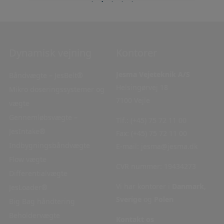
Dynamisk vejning
Navigation
Kontorer
Jesma Vejeteknik A/S
Båndvægte – JesBelt®
Hjem
Helsingørvej 18
Mikro doseringssystemer og
Service
7100 Vejle
vægte
Kontakt
Gennemløbsvægte –
Privatlivspolitik
Tlf.:
(+45) 75 72 11 00
JesIntake®
Cookie
Fax:
(+45) 75 72 11 00
Indbygningsbåndvægte
policy
E-mail:
jesma@jesma.dk
Flow vægte
CVR nummer: 19434273
Differentialvægte
Vi har kontorer i
Danmark
,
JesLoader®
Sverige
og
Polen
Big Bag håndtering
Beholdervægte
Kontakt os