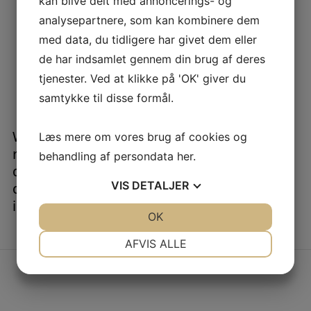
kan blive delt med annoncerings- og
automatization of certain processes
analysepartnere, som kan kombinere dem
Facilitate documentation with constant
med data, du tidligere har givet dem eller
monitoring and accurate measurement
de har indsamlet gennem din brug af deres
of materials.
tjenester. Ved at klikke på 'OK' giver du
Weigh the quantity of finished product
such as different types of aggregate.
samtykke til disse formål.
Whether the task is the tracking of inbound
Læs mere om vores brug af cookies og
raw materials, or consumption of materials
behandling af persondata
her
.
during production and processing, or
VIS
DETALJER
dispatch of final product, weighing plays an
important role through every step.
JA
NEJ
OK
JA
NEJ
NØDVENDIGE
PRÆFERENCER
AFVIS ALLE
JA
NEJ
JA
NEJ
MARKETING
STATISTIK