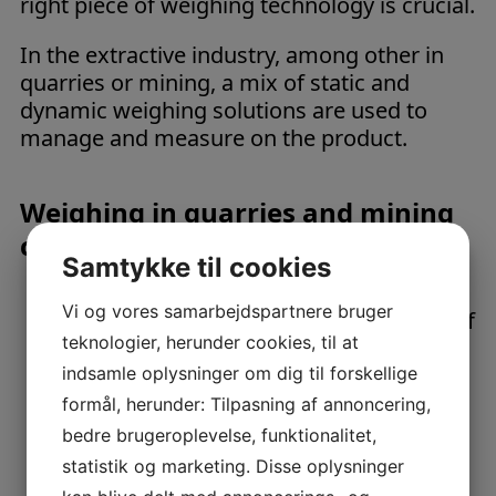
right piece of weighing technology is crucial.
In the extractive industry, among other in
quarries or mining, a mix of static and
dynamic weighing solutions are used to
manage and measure on the product.
Weighing in quarries and mining
can:
Samtykke til cookies
Vi og vores samarbejdspartnere bruger
Transport and measure large amount of
teknologier, herunder cookies, til at
material accurately – tonnes moved per
hour.
indsamle oplysninger om dig til forskellige
Increase traceability of loading points,
formål, herunder: Tilpasning af annoncering,
knowing how much material is where
bedre brugeroplevelse, funktionalitet,
and goes where.
statistik og marketing. Disse oplysninger
Increase productivity due to