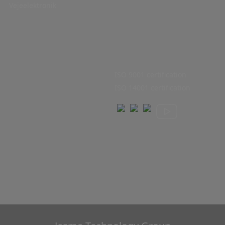
Vejeelektronik
ISO 9001 certification
ISO 14001 certification