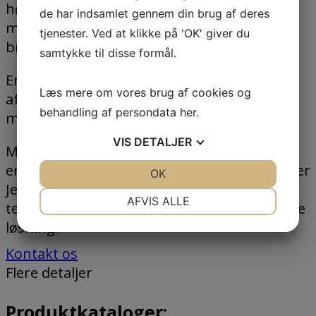
højest mulige dynamiske nøjagtighed,
de har indsamlet gennem din brug af deres
markedsledende driftssikkerhed og
tjenester. Ved at klikke på 'OK' giver du
brugervenlighed.
samtykke til disse formål.
En differentialvægt kan være godt til vejning
Læs mere om vores brug af cookies og
af genstridige og vanskelige flydende
behandling af persondata
her
.
måltidstyper.
VIS
DETALJER
Med ukendte produkter eller begrænset
erfaring med produktets egenskaber tilbyder
JA
NEJ
OK
JA
NEJ
Jesma at udføre produkttests i vores
NØDVENDIGE
PRÆFERENCER
AFVIS ALLE
testcenter for at opnå den optimale tekniske
JA
NEJ
JA
NEJ
løsning.
MARKETING
STATISTIK
Kontakt os
Flere detaljer
Produktkataloger: