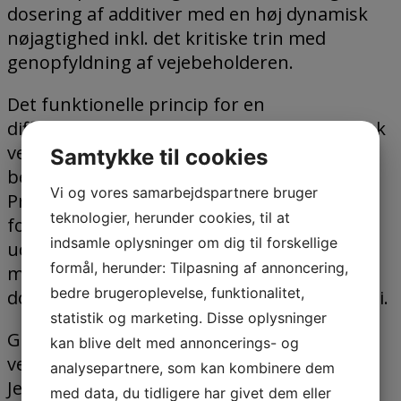
dosering af additiver med en høj dynamisk
nøjagtighed inkl. det kritiske trin med
genopfyldning af vejebeholderen.
Det funktionelle princip for en
differentialvægt er gennem gentagen statisk
vejning af produktbeholderen for at
Samtykke til cookies
bestemme og regulere massestrømmen.
Vi og vores samarbejdspartnere bruger
Produktbeholderen tømmes langsomt, og
teknologier, herunder cookies, til at
forholdet mellem vægttabet og
indsamle oplysninger om dig til forskellige
udledningssystemets hastighed giver
formål, herunder: Tilpasning af annoncering,
mængdesignalet, som styrer
bedre brugeroplevelse, funktionalitet,
doseringshastigheden til den krævede værdi.
statistik og marketing. Disse oplysninger
Gennem omhyggelige overvejelser
kan blive delt med annoncerings- og
vedrørende produktegenskaber er alle
analysepartnere, som kan kombinere dem
Jesmas differentialvægte designet til den
med data, du tidligere har givet dem eller