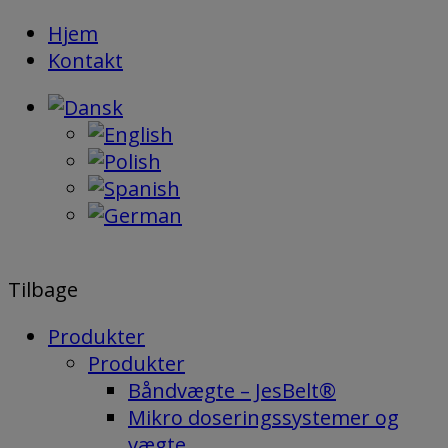
Hop
Hjem
til
Kontakt
indholdet
Tilbage
Produkter
Produkter
Båndvægte – JesBelt®
Mikro doseringssystemer og
vægte