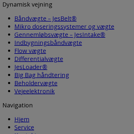
Dynamisk vejning
Båndvægte – JesBelt®
Mikro doseringssystemer og vægte
Gennemløbsvægte – JesIntake®
Indbygningsbåndvægte
Flow vægte
Differentialvægte
JesLoader®
Big Bag håndtering
Beholdervægte
Vejeelektronik
Navigation
Hjem
Service