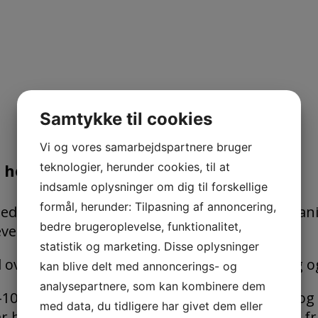
Samtykke til cookies
Vi og vores samarbejdspartnere bruger
teknologier, herunder cookies, til at
g holdbarhed
indsamle oplysninger om dig til forskellige
formål, herunder: Tilpasning af annoncering,
d høj præcision, der er isoleret fra den mekani
bedre brugeroplevelse, funktionalitet,
vetid.
statistik og marketing. Disse oplysninger
over vejecellen for nem adgang til rengøring og 
kan blive delt med annoncerings- og
analysepartnere, som kan kombinere dem
0-100 % af max flow, en støvtæt konstruktion o
med data, du tidligere har givet dem eller
har behov for en kompakt løsning til vejning af f