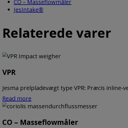
CO – Masseflowmåler
JesIntake®
Relaterede varer
VPR
Jesma prelpladevægt type VPR: Præcis inline-v
Read more
CO – Masseflowmåler