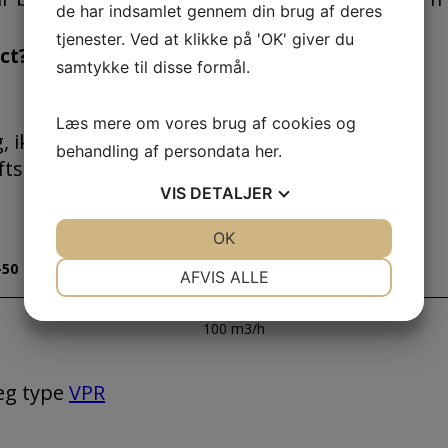
de har indsamlet gennem din brug af deres
tjenester. Ved at klikke på 'OK' giver du
ct?
samtykke til disse formål.
Læs mere om vores brug af cookies og
, ikke-fluidiseret/ventileret.
behandling af persondata
her
.
luftstrømme.
VIS
DETALJER
JA
NEJ
OK
JA
NEJ
NØDVENDIGE
PRÆFERENCER
-50
JesImpact-100
AFVIS ALLE
JA
NEJ
JA
NEJ
100 m3/h
MARKETING
STATISTIK
væg type
VPR