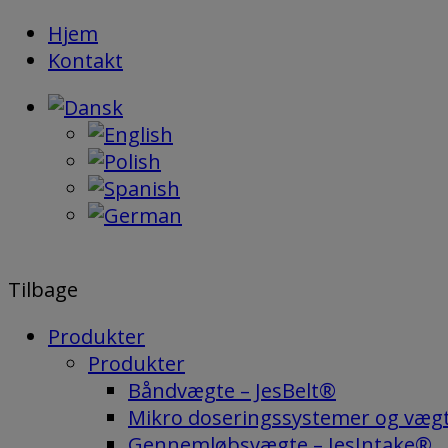
Hop
Hjem
til
Kontakt
indholdet
Tilbage
Produkter
Produkter
Båndvægte – JesBelt®
Mikro doseringssystemer og væg
Gennemløbsvægte – JesIntake®