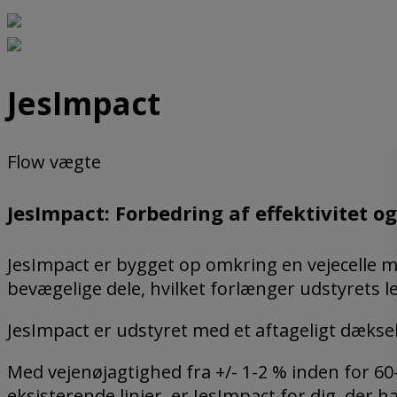
JesImpact
Flow vægte
JesImpact: Forbedring af effektivitet o
JesImpact er bygget op omkring en vejecelle me
bevægelige dele, hvilket forlænger udstyrets le
JesImpact er udstyret med et aftageligt dæksel 
Med vejenøjagtighed fra +/- 1-2 % inden for 6
eksisterende linjer, er JesImpact for dig, der 