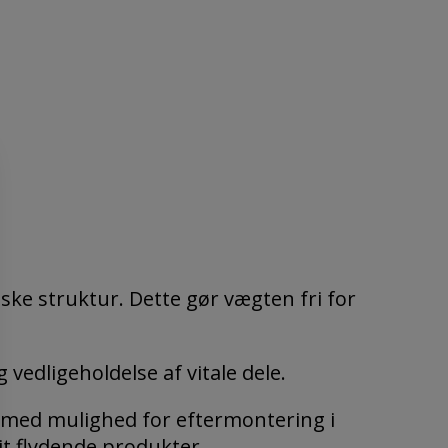
ske struktur.
Dette gør vægten fri for
vedligeholdelse af vitale dele.
g med mulighed for eftermontering i
rit flydende produkter.